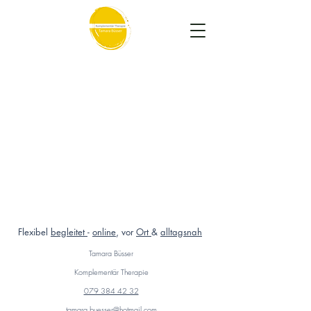
Beitrag demnächst
verfügbar
Entdecke weitere Kategorien dieses
Blogs oder versuche es später
nochmal.
Flexibel
begleitet
-
online
, vor
Ort
&
alltagsnah
Tamara Büsser
Komplementär Therapie
079 384 42 32
tamara.buesser@hotmail.com